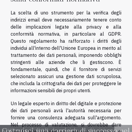
La scelta di uno strumento per la verifica degli
indirizzi email deve necessariamente tenere conto
delle implicazioni legate alla privacy e alla
conformità normativa, in particolare al GDPR.
Questo regolamento ha rafforzato i diritti degli
individui all'interno dell'Unione Europea in merito al
trattamento dei dati personali, imponendo obblighi
stringenti alle aziende che li gestiscono. È
fondamentale, quindi, che il fornitore di servizi
selezionato assicuri una gestione dati scrupolosa,
che includa la crittografia dei dati per proteggere le
informazioni sensibili dei propri utenti.
Un legale esperto in diritto del digitale e protezione
dei dati personali avrà l'autorità necessaria per
fornire una consulenza adeguata sull'argomento.
Nel processo di valutazione, si dovrebbe dare
SEO per il B2B: la guida definitiva
Costruisci una carriera di successo nel
priorità alle soluzioni che non solo dichiarano di