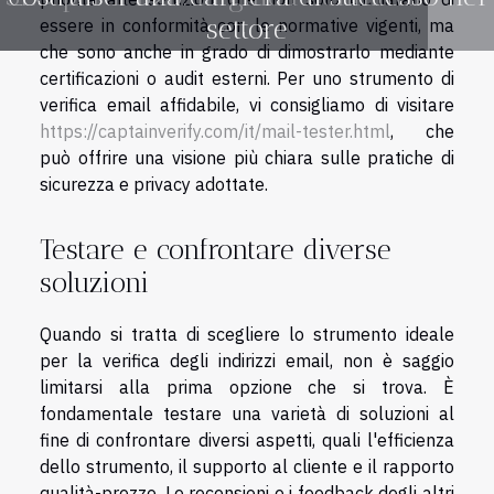
settore
essere in conformità con le normative vigenti, ma
che sono anche in grado di dimostrarlo mediante
certificazioni o audit esterni. Per uno strumento di
verifica email affidabile, vi consigliamo di visitare
https://captainverify.com/it/mail-tester.html
, che
può offrire una visione più chiara sulle pratiche di
sicurezza e privacy adottate.
Testare e confrontare diverse
soluzioni
Quando si tratta di scegliere lo strumento ideale
per la verifica degli indirizzi email, non è saggio
limitarsi alla prima opzione che si trova. È
fondamentale testare una varietà di soluzioni al
fine di confrontare diversi aspetti, quali l'efficienza
dello strumento, il supporto al cliente e il rapporto
qualità-prezzo. Le recensioni e i feedback degli altri