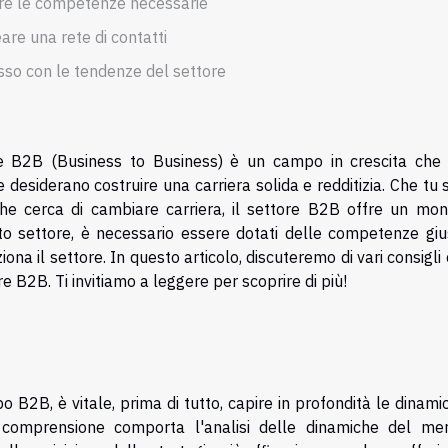
re le competenze necessarie
are una rete di contatti
sso con le tendenze del settore
re B2B (Business to Business) è un campo in crescita che 
desiderano costruire una carriera solida e redditizia. Che tu 
he cerca di cambiare carriera, il settore B2B offre un mon
to settore, è necessario essere dotati delle competenze giu
a il settore. In questo articolo, discuteremo di vari consigli 
e B2B. Ti invitiamo a leggere per scoprire di più!
o B2B, è vitale, prima di tutto, capire in profondità le dinami
comprensione comporta l'analisi delle dinamiche del mer