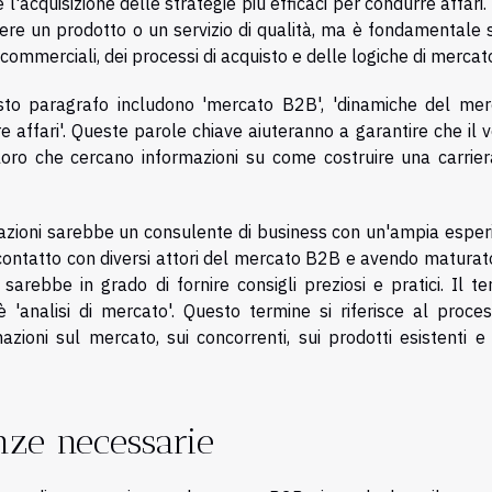
, e l'acquisizione delle strategie più efficaci per condurre affari.
e un prodotto o un servizio di qualità, ma è fondamentale 
ommerciali, dei processi di acquisto e delle logiche di mercat
sto paragrafo includono 'mercato B2B', 'dinamiche del merc
durre affari'. Queste parole chiave aiuteranno a garantire che il 
loro che cercano informazioni su come costruire una carrier
mazioni sarebbe un consulente di business con un'ampia esper
contatto con diversi attori del mercato B2B e avendo maturat
rebbe in grado di fornire consigli preziosi e pratici. Il te
 'analisi di mercato'. Questo termine si riferisce al proces
mazioni sul mercato, sui concorrenti, sui prodotti esistenti e
nze necessarie