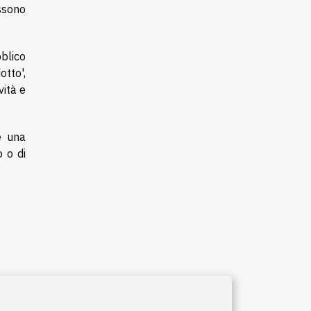
ssono
blico
otto',
vità e
e una
o o di