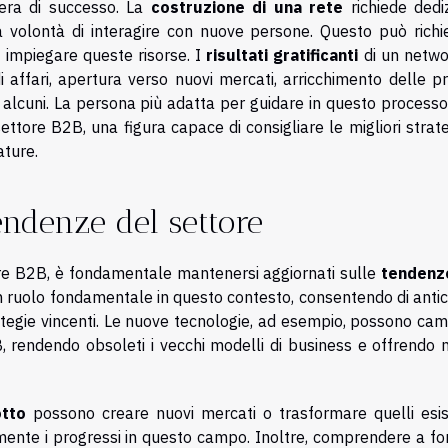
riera di successo. La
costruzione di una rete
richiede dediz
a volontà di interagire con nuove persone. Questo può richi
 impiegare queste risorse. I
risultati gratificanti
di un netwo
 affari, apertura verso nuovi mercati, arricchimento delle pr
alcuni. La persona più adatta per guidare in questo processo
ettore B2B, una figura capace di consigliare le migliori strat
ature.
endenze del settore
re B2B, è fondamentale mantenersi aggiornati sulle
tendenz
n ruolo fondamentale in questo contesto, consentendo di antic
ategie vincenti. Le nuove tecnologie, ad esempio, possono cam
, rendendo obsoleti i vecchi modelli di business e offrendo 
otto
possono creare nuovi mercati o trasformare quelli esist
ente i progressi in questo campo. Inoltre, comprendere a fon