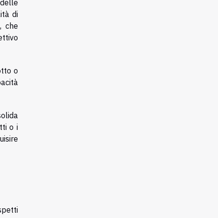
delle
ità di
, che
ttivo
otto o
pacità
olida
i o i
uisire
petti