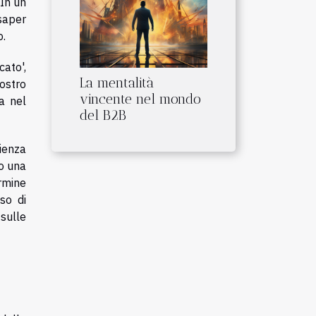
 In un
saper
o.
ato',
La mentalità
vostro
vincente nel mondo
a nel
del B2B
ienza
o una
rmine
so di
 sulle