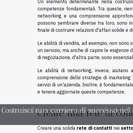
Un elemento determinante nella costruzio
competenze fondamentali. Tra queste, rientra
networking e una comprensione approfond
possono sembrare diverse tra loro, sono in 
finale di costruire relazioni d'affari solide e 
Le abilità di vendita, ad esempio, non sono
un servizio, ma anche di capire le esigenze d
di negoziazione, d'altra parte, sono essenzia
Le abilità di networking, invece, aiutano
comprensione delle strategie di marketing
servizi di un'azienda. Inoltre, è fondamenta
e tenere aggiornate queste competenze.
La mentalità vincente nel mondo del B
Costruisci una carriera di successo nel 
Creare una rete di cont
Creare una solida
rete di contatti
nei
sett