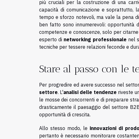
più cruciali per la costruzione di una car
capacità di comunicazione e soprattutto, l
tempo e sforzo notevoli, ma vale la pena di
ben fatto sono innumerevoli: opportunità di
competenze e conoscenze, solo per citarne 
esperto di
networking professionale
nel s
tecniche per tessere relazioni feconde e dur
Stare al passo con le t
Per progredire ed avere successo nel setto
settore
. L'
analisi delle tendenze
riveste u
le mosse dei concorrenti e di preparare str
drasticamente il paesaggio del settore B2B
opportunità di crescita.
Allo stesso modo, le
innovazioni di prod
pertanto è necessario monitorare costantem