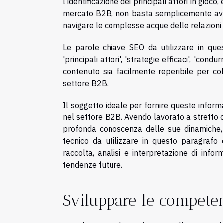
l'identificazione dei principali attori in gioco
mercato B2B, non basta semplicemente aver
navigare le complesse acque delle relazioni c
Le parole chiave SEO da utilizzare in que
'principali attori', 'strategie efficaci', 'con
contenuto sia facilmente reperibile per co
settore B2B.
Il soggetto ideale per fornire queste infor
nel settore B2B. Avendo lavorato a stretto 
profonda conoscenza delle sue dinamiche, sa
tecnico da utilizzare in questo paragrafo è
raccolta, analisi e interpretazione di infor
tendenze future.
Sviluppare le compete