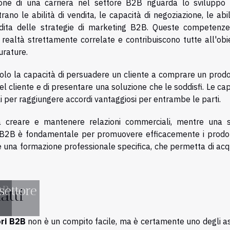
ne di una carriera nel settore B2B riguarda lo sviluppo 
no le abilità di vendita, le capacità di negoziazione, le abil
ita delle strategie di marketing B2B. Queste competenze
realtà strettamente correlate e contribuiscono tutte all'obie
durature.
 solo la capacità di persuadere un cliente a comprare un prod
el cliente e di presentare una soluzione che le soddisfi. Le ca
li per raggiungere accordi vantaggiosi per entrambe le parti.
 a creare e mantenere relazioni commerciali, mentre una s
 B2B è fondamentale per promuovere efficacemente i prodott
le una formazione professionale specifica, che permetta di acq
2B
settore
atti
ori B2B
non è un compito facile, ma è certamente uno degli as