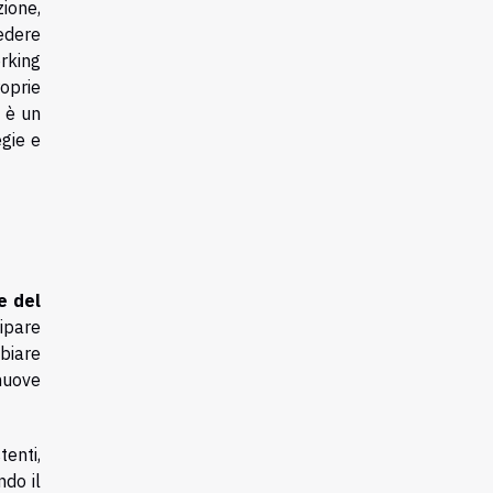
ione,
edere
rking
oprie
 è un
egie e
e del
ipare
biare
nuove
enti,
do il